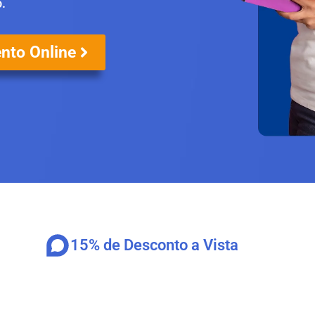
o.
nto Online
15% de Desconto a Vista