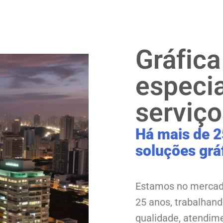
Gráfica
especi
serviço
Há mais de 2
soluções grá
Estamos no mercad
25 anos, trabalhan
qualidade, atendim