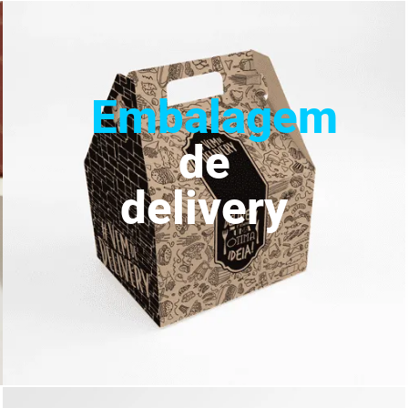
Embalagem
de
delivery