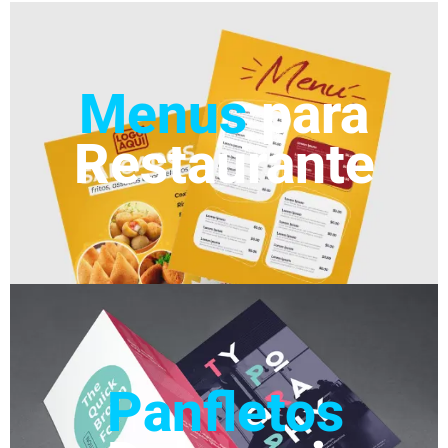
Menus
para
Restaurante
Panfletos