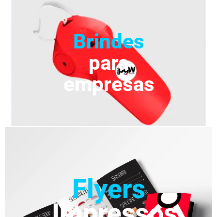
Brindes
para
empresas
Flyers
Impressos