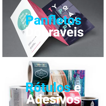
Panfletos
Dobraveis
Rótulos
e
Adesivos