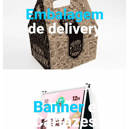
Embalagem
de delivery
Banner
e
Cartazes