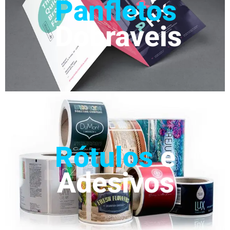
Panfletos
Dobraveis
Rótulos
e
Adesivos