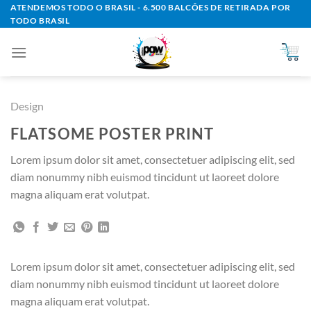
Skip
ATENDEMOS TODO O BRASIL - 6.500 BALCÕES DE RETIRADA POR
TODO BRASIL
to
content
Design
FLATSOME POSTER PRINT
Lorem ipsum dolor sit amet, consectetuer adipiscing elit, sed
diam nonummy nibh euismod tincidunt ut laoreet dolore
magna aliquam erat volutpat.
Lorem ipsum dolor sit amet, consectetuer adipiscing elit, sed
diam nonummy nibh euismod tincidunt ut laoreet dolore
magna aliquam erat volutpat.