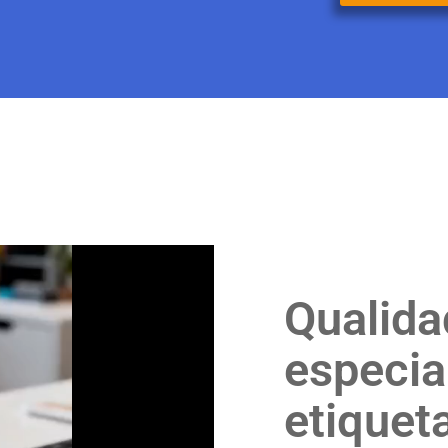
Qualida
especia
etiquet