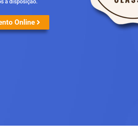
os a disposição.
nto Online