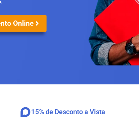
o.
nto Online
15% de Desconto a Vista