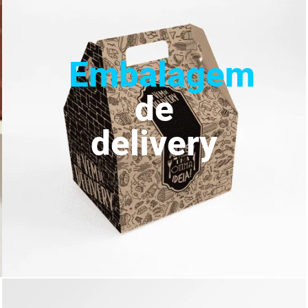
Embalagem
de
delivery