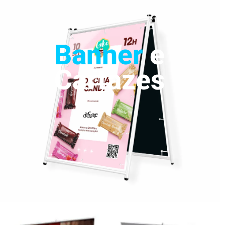
Banner
e
Cartazes