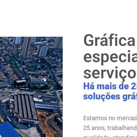
Gráfic
especi
serviço
Há mais de 2
soluções grá
Estamos no mercad
25 anos, trabalhan